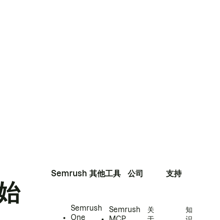
Semrush
其他工具
公司
支持
始
Semrush
Semrush
关
知
One
MCP
于
识