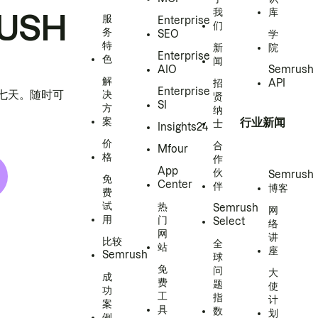
我
库
USH
服
Enterprise
们
务
SEO
学
特
新
院
Enterprise
色
闻
AIO
Semrush
解
招
API
Enterprise
h 七天。随时可
决
贤
SI
方
纳
案
行业新闻
士
Insights24
价
合
Mfour
格
作
App
伙
Semrush
免
Center
伴
博客
费
试
热
Semrush
网
用
门
Select
络
网
讲
比较
全
站
座
Semrush
球
免
问
大
成
费
题
使
功
工
指
计
案
具
数
划
例