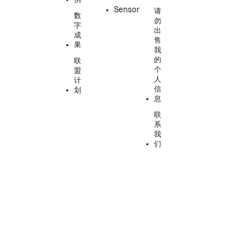
Sensor
请
数
勿
字
出
成
售
果
我
的
联
个
盟
人
计
信
划
息
联
系
我
们