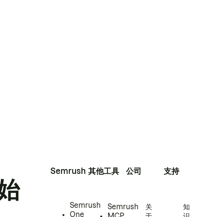
Semrush
其他工具
公司
支持
始
Semrush
Semrush
关
知
One
MCP
于
识