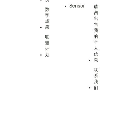
Sensor
请
数
勿
字
出
成
售
果
我
的
联
个
盟
人
计
信
划
息
联
系
我
们