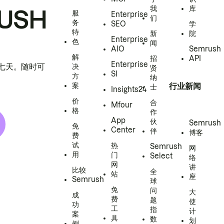
我
库
USH
服
Enterprise
们
务
SEO
学
特
新
院
Enterprise
色
闻
AIO
Semrush
解
招
API
Enterprise
h 七天。随时可
决
贤
SI
方
纳
案
行业新闻
士
Insights24
价
合
Mfour
格
作
App
伙
Semrush
免
Center
伴
博客
费
试
热
Semrush
网
用
门
Select
络
网
讲
比较
全
站
座
Semrush
球
免
问
大
成
费
题
使
功
工
指
计
案
具
数
划
例