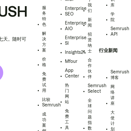
我
库
USH
服
Enterprise
们
务
SEO
学
特
新
院
Enterprise
色
闻
AIO
Semrush
解
招
API
Enterprise
h 七天。随时可
决
贤
SI
方
纳
案
行业新闻
士
Insights24
价
合
Mfour
格
作
App
伙
Semrush
免
Center
伴
博客
费
试
热
Semrush
网
用
门
Select
络
网
讲
比较
全
站
座
Semrush
球
免
问
大
成
费
题
使
功
工
指
计
案
具
数
划
例