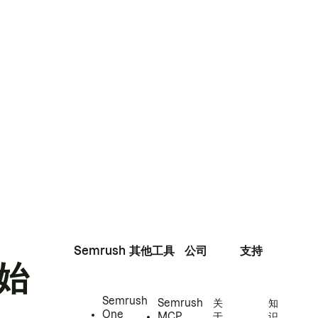
Semrush
其他工具
公司
支持
始
Semrush
Semrush
关
知
One
MCP
于
识