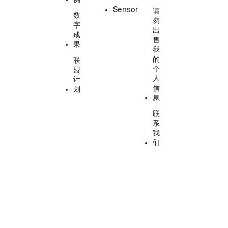
Sensor
请
数
勿
字
出
成
售
果
我
的
联
个
盟
人
计
信
划
息
联
系
我
们