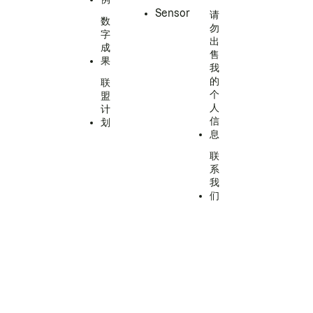
Sensor
请
数
勿
字
出
成
售
果
我
的
联
个
盟
人
计
信
划
息
联
系
我
们