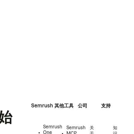
Semrush
其他工具
公司
支持
始
Semrush
Semrush
关
知
One
MCP
于
识