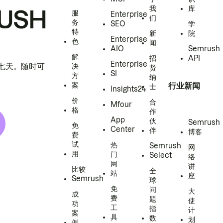
我
库
USH
服
Enterprise
们
务
SEO
学
特
新
院
Enterprise
色
闻
AIO
Semrush
解
招
API
Enterprise
h 七天。随时可
决
贤
SI
方
纳
案
行业新闻
士
Insights24
价
合
Mfour
格
作
App
伙
Semrush
免
Center
伴
博客
费
试
热
Semrush
网
用
门
Select
络
网
讲
比较
全
站
座
Semrush
球
免
问
大
成
费
题
使
功
工
指
计
案
具
数
划
例