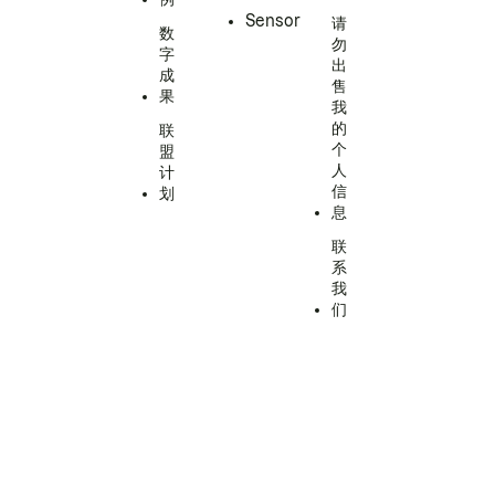
Sensor
请
数
勿
字
出
成
售
果
我
的
联
个
盟
人
计
信
划
息
联
系
我
们