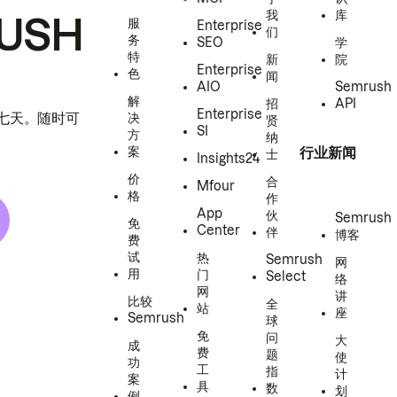
我
库
USH
服
Enterprise
们
务
SEO
学
特
新
院
Enterprise
色
闻
AIO
Semrush
解
招
API
Enterprise
h 七天。随时可
决
贤
SI
方
纳
案
行业新闻
士
Insights24
价
合
Mfour
格
作
App
伙
Semrush
免
Center
伴
博客
费
试
热
Semrush
网
用
门
Select
络
网
讲
比较
全
站
座
Semrush
球
免
问
大
成
费
题
使
功
工
指
计
案
具
数
划
例