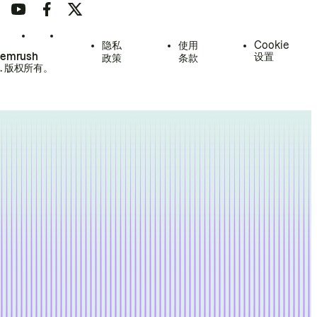
隐私
使用
Cookie
Semrush
设置
政策
条款
.
版权所有。