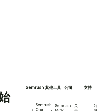
Semrush
其他工具
公司
支持
始
Semrush
Semrush
关
知
One
MCP
于
识