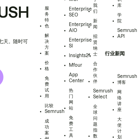
我
库
USH
服
Enterprise
们
务
SEO
学
特
新
院
Enterprise
色
闻
AIO
Semrush
解
招
API
Enterprise
h 七天。随时可
决
贤
SI
方
纳
案
行业新闻
士
Insights24
价
合
Mfour
格
作
App
伙
Semrush
免
Center
伴
博客
费
试
热
Semrush
网
用
门
Select
络
网
讲
比较
全
站
座
Semrush
球
免
问
大
成
费
题
使
功
工
指
计
案
具
数
划
例