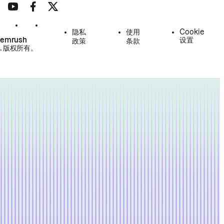
隐私
使用
Cookie
Semrush
设置
政策
条款
.
版权所有。