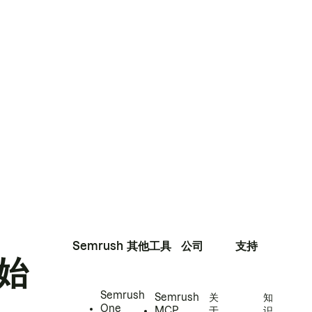
Semrush
其他工具
公司
支持
始
Semrush
Semrush
关
知
One
MCP
于
识