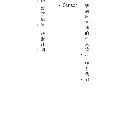
Sensor
请
数
勿
字
出
成
售
果
我
的
联
个
盟
人
计
信
划
息
联
系
我
们