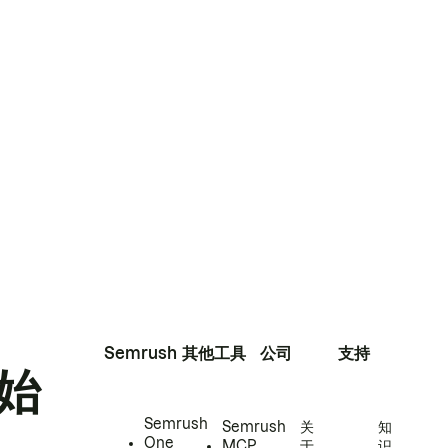
Semrush
其他工具
公司
支持
始
Semrush
Semrush
关
知
One
MCP
于
识