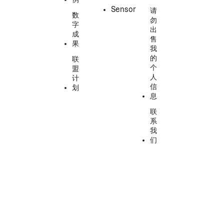
Sensor
请
数
勿
字
出
成
售
果
我
的
联
个
盟
人
计
信
划
息
联
系
我
们