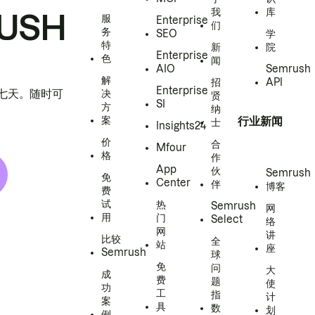
我
库
USH
服
Enterprise
们
务
SEO
学
特
新
院
Enterprise
色
闻
AIO
Semrush
解
招
API
Enterprise
h 七天。随时可
决
贤
SI
方
纳
案
行业新闻
士
Insights24
价
合
Mfour
格
作
App
伙
Semrush
免
Center
伴
博客
费
试
热
Semrush
网
用
门
Select
络
网
讲
比较
全
站
座
Semrush
球
免
问
大
成
费
题
使
功
工
指
计
案
具
数
划
例