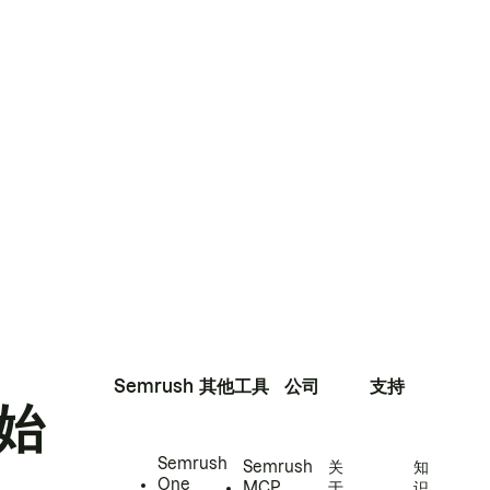
Semrush
其他工具
公司
支持
始
Semrush
Semrush
关
知
One
MCP
于
识