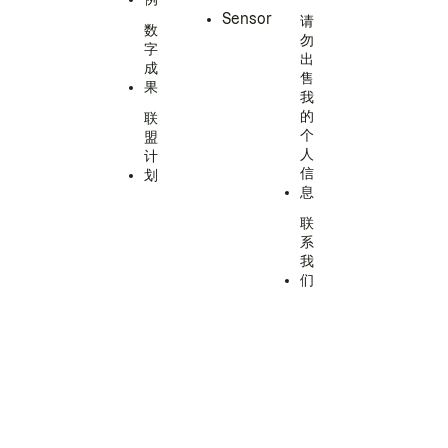
Sensor
请
数
勿
字
出
成
售
果
我
的
联
个
盟
人
计
信
划
息
联
系
我
们