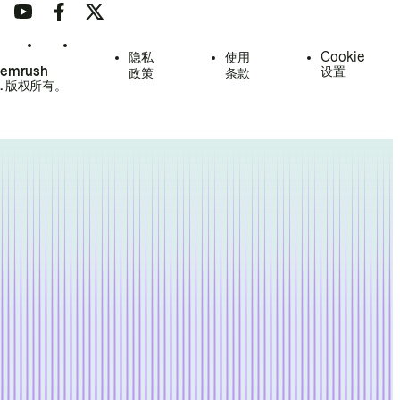
隐私
使用
Cookie
Semrush
设置
政策
条款
.
版权所有。