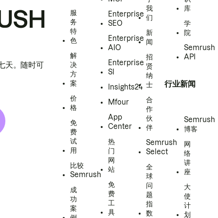
我
库
USH
服
Enterprise
们
务
SEO
学
特
新
院
Enterprise
色
闻
AIO
Semrush
解
招
API
Enterprise
h 七天。随时可
决
贤
SI
方
纳
案
行业新闻
士
Insights24
价
合
Mfour
格
作
App
伙
Semrush
免
Center
伴
博客
费
试
热
Semrush
网
用
门
Select
络
网
讲
比较
全
站
座
Semrush
球
免
问
大
成
费
题
使
功
工
指
计
案
具
数
划
例