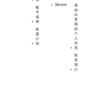
Sensor
请
数
勿
字
出
成
售
果
我
的
联
个
盟
人
计
信
划
息
联
系
我
们