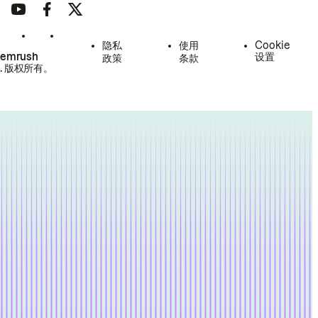
隐私
使用
Cookie
Semrush
设置
政策
条款
.
版权所有。