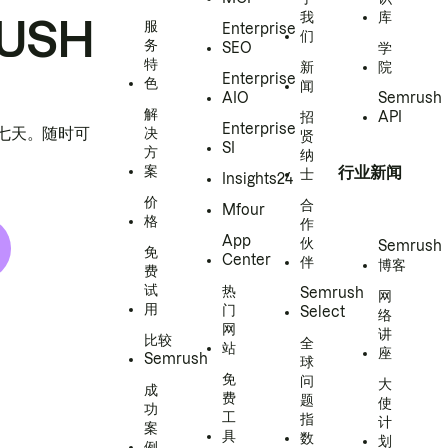
我
库
USH
服
Enterprise
们
务
SEO
学
特
新
院
Enterprise
色
闻
AIO
Semrush
解
招
API
Enterprise
h 七天。随时可
决
贤
SI
方
纳
案
行业新闻
士
Insights24
价
合
Mfour
格
作
App
伙
Semrush
免
Center
伴
博客
费
试
热
Semrush
网
用
门
Select
络
网
讲
比较
全
站
座
Semrush
球
免
问
大
成
费
题
使
功
工
指
计
案
具
数
划
例