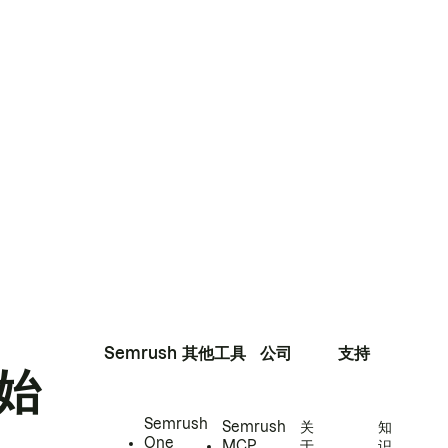
Semrush
其他工具
公司
支持
始
Semrush
Semrush
关
知
One
MCP
于
识