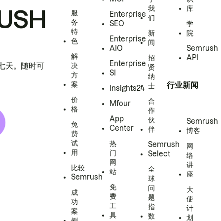
我
库
USH
服
Enterprise
们
务
SEO
学
特
新
院
Enterprise
色
闻
AIO
Semrush
解
招
API
Enterprise
h 七天。随时可
决
贤
SI
方
纳
案
行业新闻
士
Insights24
价
合
Mfour
格
作
App
伙
Semrush
免
Center
伴
博客
费
试
热
Semrush
网
用
门
Select
络
网
讲
比较
全
站
座
Semrush
球
免
问
大
成
费
题
使
功
工
指
计
案
具
数
划
例