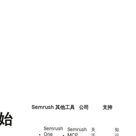
Semrush
其他工具
公司
支持
始
Semrush
Semrush
关
知
One
MCP
于
识