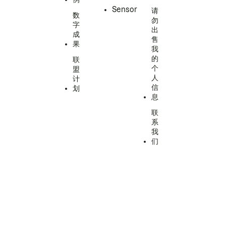
Sensor
请
数
勿
字
出
成
售
果
我
的
联
个
盟
人
计
信
划
息
联
系
我
们