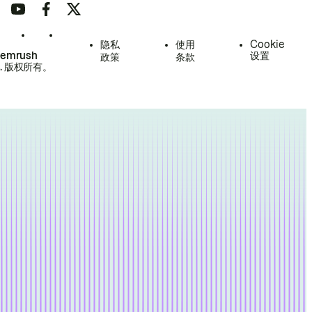
隐私
使用
Cookie
Semrush
设置
政策
条款
.
版权所有。