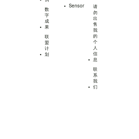
Sensor
请
数
勿
字
出
成
售
果
我
的
联
个
盟
人
计
信
划
息
联
系
我
们