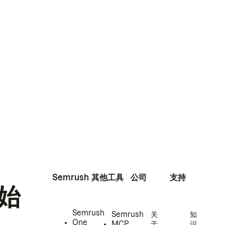
Semrush
其他工具
公司
支持
始
Semrush
Semrush
关
知
One
MCP
于
识