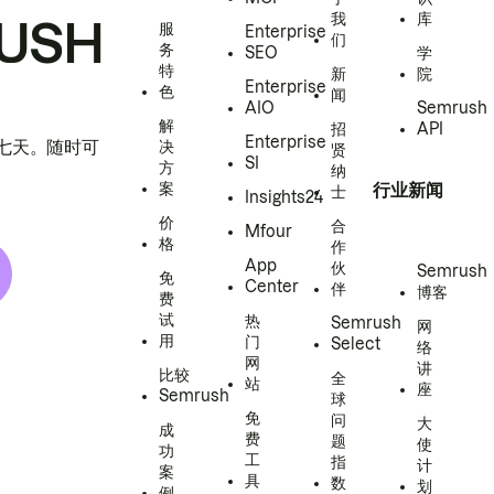
我
库
USH
服
Enterprise
们
务
SEO
学
特
新
院
Enterprise
色
闻
AIO
Semrush
解
招
API
Enterprise
h 七天。随时可
决
贤
SI
方
纳
案
行业新闻
士
Insights24
价
合
Mfour
格
作
App
伙
Semrush
免
Center
伴
博客
费
试
热
Semrush
网
用
门
Select
络
网
讲
比较
全
站
座
Semrush
球
免
问
大
成
费
题
使
功
工
指
计
案
具
数
划
例