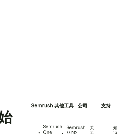
Semrush
其他工具
公司
支持
始
Semrush
Semrush
关
知
One
MCP
于
识