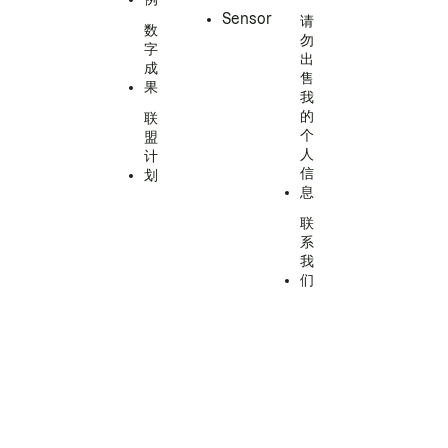
Sensor
请
数
勿
字
出
成
售
果
我
的
联
个
盟
人
计
信
划
息
联
系
我
们