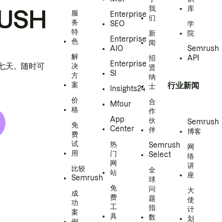
我
库
USH
服
Enterprise
们
务
SEO
学
特
新
院
Enterprise
色
闻
AIO
Semrush
解
招
API
Enterprise
h 七天。随时可
决
贤
SI
方
纳
案
行业新闻
士
Insights24
价
合
Mfour
格
作
App
伙
Semrush
免
Center
伴
博客
费
试
热
Semrush
网
用
门
Select
络
网
讲
比较
全
站
座
Semrush
球
免
问
大
成
费
题
使
功
工
指
计
案
具
数
划
例