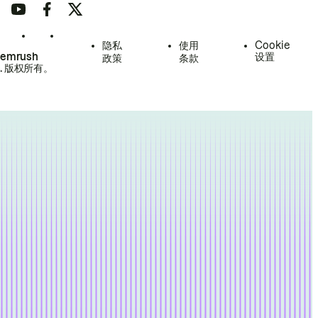
隐私
使用
Cookie
Semrush
设置
政策
条款
.
版权所有。